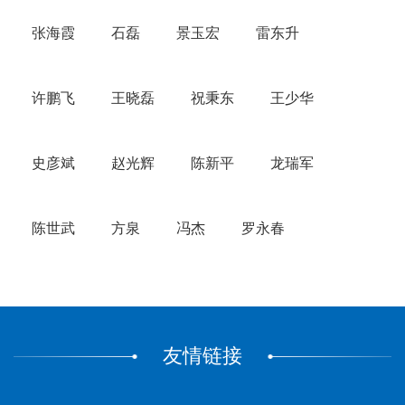
张海霞
石磊
景玉宏
雷东升
许鹏飞
王晓磊
祝秉东
王少华
史彦斌
赵光辉
陈新平
龙瑞军
陈世武
方泉
冯杰
罗永春
友情链接