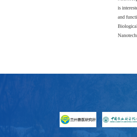
is intere
and funct
Biologica
Nanotechn