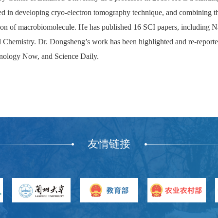
sted in developing cryo-electron tomography technique, and combining th
ion of macrobiomolecule. He has published 16 SCI papers, including 
l Chemistry. Dr. Dongsheng’s work has been highlighted and re-report
ology Now, and Science Daily.
友情链接