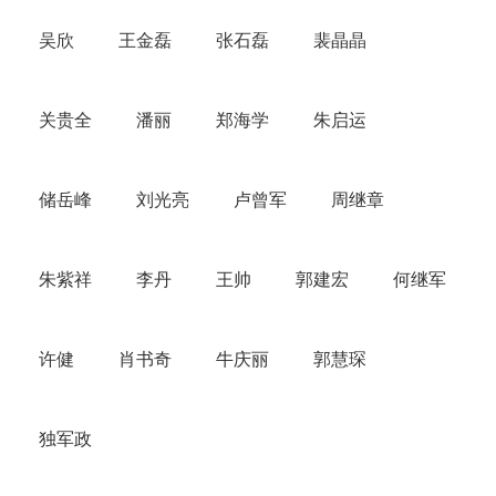
吴欣
王金磊
张石磊
裴晶晶
关贵全
潘丽
郑海学
朱启运
储岳峰
刘光亮
卢曾军
周继章
朱紫祥
李丹
王帅
郭建宏
何继军
许健
肖书奇
牛庆丽
郭慧琛
独军政