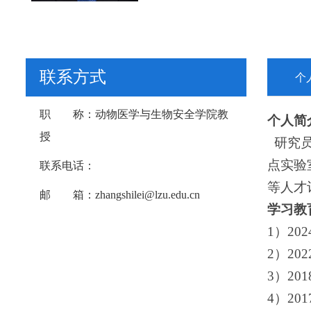
联系方式
个
职 称：
动物医学与生物安全学院教
个人简
授
研究员
点实验
联系电话：
等人才
邮 箱：
zhangshilei@lzu.edu.cn
学习教
1）2
2）2
3）20
4）20