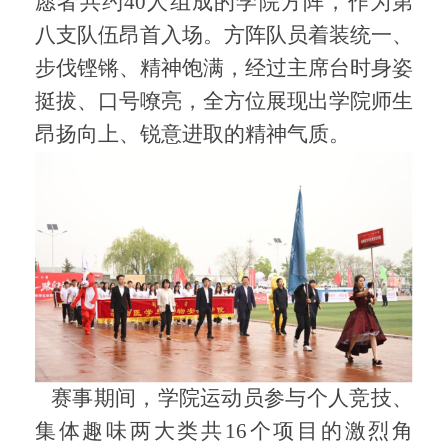
愿者共约
40人组成的学院方阵，作为第
八支队伍昂首入场。方阵队员着装统一、
步伐铿锵、精神饱满，经过主席台时身姿
挺拔、口号嘹亮，全方位展现出学院师生
昂扬向上、锐意进取的精神气质。
赛事期间，学院运动员参与个人竞技、
集体趣味两大类共
16个项目的激烈角