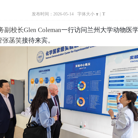
发布时间：2026-05-14 字体大小
|
T
T
长Glen Coleman
一行访问兰州大学动物医
管张菡笑
接待来宾。