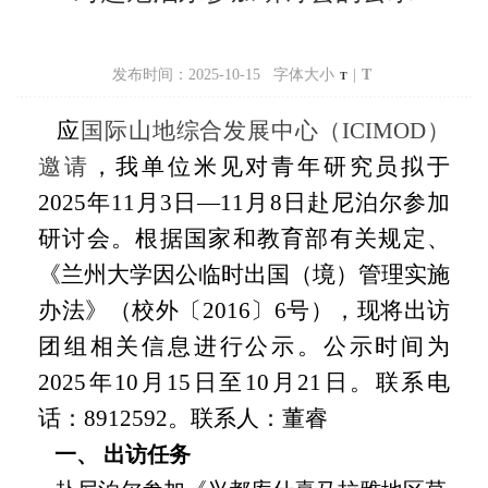
发布时间：2025-10-15 字体大小
|
T
T
应
国际山地综合发展中心（
ICIMOD）
邀请
，我单位米见对青年研究员拟于
20
2
5年11月3日—11月8日赴尼泊尔参加
研讨会。
根据
国家和教育部有关规定、
《兰州大学因公临时出国（境）管理实施
办法》（校外〔
2016〕6号）
，现将
出访
团组相关
信息进行公示
。
公示时间为
202
5
年
10
月
15
日至
10
月
21
日。联系电
话：
8912
592
。联系人：董睿
一、
出访任务