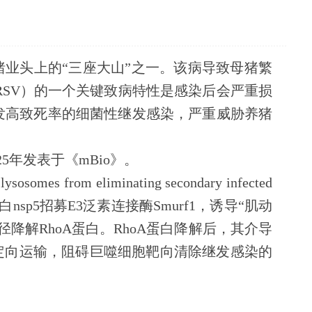
猪业头上的“三座大山”之一。该病导致母猪繁
RSV
）的一个关键致病特性是感染后会严重损
发高致死率的细菌性继发感染，严重威胁养猪
25
年发表于《
mBio
》。
ysosomes from eliminating secondary infected
白
nsp5
招募
E3
泛素连接酶
Smurf1
，诱导“肌动
径降解
RhoA
蛋白。
RhoA
蛋白降解后，其介导
定向运输，阻碍巨噬细胞靶向清除继发感染的