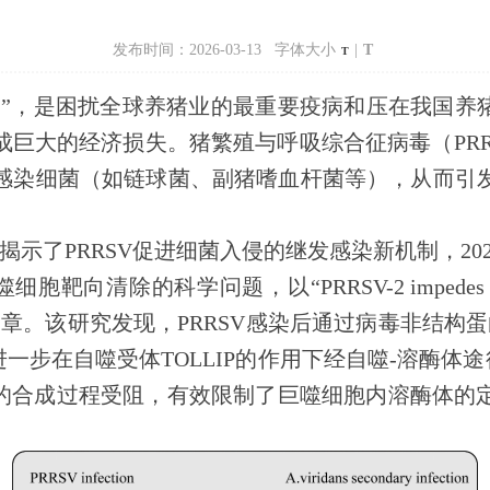
发布时间：2026-03-13 字体大小
|
T
T
病”，是困扰全球养猪业的最重要疫病和压在我国养
成巨大的经济损失。猪繁殖与呼吸综合征病毒（
PR
感染
细菌（如链球菌、副猪嗜血杆菌等）
，从而引
揭示了
PRRSV
促进细菌入侵的继发感染新机制，
20
噬细胞靶向清除的科学问题，以
“
PRRSV-2 impedes l
文章。该研究发现，
PRRSV
感染后通过病毒非结构蛋
进一步在自噬受体
TOLLIP
的作用下经自噬
-
溶酶体途
的合成过程受阻，有效限制了巨噬细胞内溶酶体的