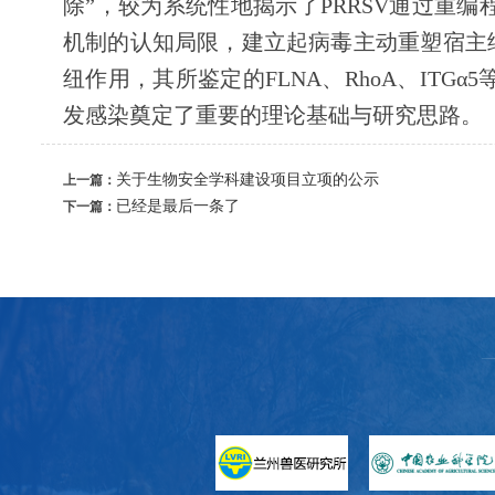
除”，较为系统性地揭示了
PRRSV
通过重编
机制的认知局限，建立起病毒主动重塑宿主
纽作用，其所鉴定的
FLNA
、
RhoA
、
ITGα5
发感染奠定了重要的理论基础与研究思路。
关于生物安全学科建设项目立项的公示
上一篇：
已经是最后一条了
下一篇：