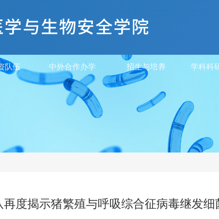
资队伍
中外合作办学
招生与培养
学科科
队再度揭示猪繁殖与呼吸综合征病毒继发细