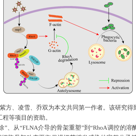
紫方
、
凌雪
、
乔双为本文共同第一作者。该研究得
工程等项目的资助。
除”、从“
FLNA
介导的骨架重塑”到“
RhoA
调控的溶酶