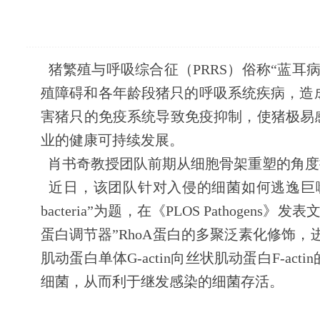
猪繁殖与呼吸综合征（
PRRS
）俗称“蓝耳
殖障碍和各年龄段猪只的呼吸系统疾病，造
害猪只的免疫系统导致免疫抑制，使猪
极易
业的健康可持续发展。
肖书奇教授团队前期从细胞骨架重塑的角度
近日，该团队针对入侵的细菌如何逃逸巨
bacteria
”为题，在《
PLOS Pathogens
》发表
蛋白调节器”
RhoA
蛋白的多聚泛素化修饰，
肌动蛋白单体
G-actin
向
丝状肌动蛋白
F-actin
细菌，从而利于继发感染的细菌存活。