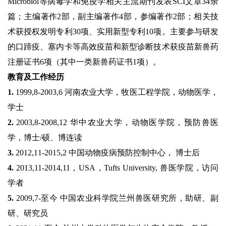
Microbiol
等病毒学和免疫学相关主流期刊发表
SCI
文章
3
4
余
篇；
主编著作
2
部，副主编著作
4
部，参编著作
2
部
；相关技
术
获授权发明专利
30
项、实用新型专利
10
项
。主要参与研发
的
口蹄疫、塞内卡
等
高效疫苗和新型诊断技术获疫苗新兽药
注册证书
6
项（其中一类新兽药证书
1
项）
。
教育及工作经历
1.
1999,8-2003,6
河南农业大学，牧医工程学院，动物医学，
学士
2.
2003,8-2008,12
华中农业大学，动物医学院，
预防兽医
学
，博士
/
硕、博连读
3.
2012,11-2015,2
中国动物疫病预防控制中心
，
博士后
4.
2013,11-2014,11
，
USA
，
Tufts University,
兽医学院，访问
学者
5.
2009,7-
至今 中国农业科学院兰州兽医研究所，助研
、
副
研
、
研究员