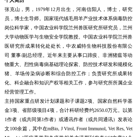
个人简历
张克山，男，
1979
年
12
月出生，
河南信阳人，
博士，研究
员，博士生导师。国家现代绒毛用羊产业技术体系病毒防控
岗位科学家，中国农业科学院兰州兽医研究所研究员，兰州
大学动物医学与生物安全学院教授。中国农业科学院兰州兽
医研究所成果转化处
处长
，中农威特生物科技股份有限公
司
董事
/
副总经理
。
近年来主要从事口蹄疫
、
非洲猪瘟等
动
物重大、烈性
病毒
病
基础理论
探索
、防控技术
研发
和规模化
猪、羊场传染病诊断和
综合
防控工作
；负责研究所成果转
化、科企融合和知识产权等相关工作，参与研究所所属企业
经营管理工作
。
主持国家重点研发计划
课题和子课题
2
项、国家自然科学基
金
3
项、省部级项目
4
项，合计科研经费约
2650.0
万元。以第
1
作者
（
或
共同第
1
作者）
或
通讯作者（
或
共同通讯）发表论
文
100
余
篇，其中
在
m
B
io,
J Virol, Front Immunol, Vet Res, Vet