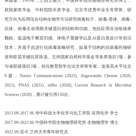
朱国梁，
1995
年，江西上饶人，中国科学院生物物理研究所博士，
获国家奖学金、中科院院长奖学金、北京市优秀毕业生等荣誉。研
究方向为应用综合结构生物学方法研究
病毒粒子、病毒
-
受体、病毒
-
抗体、病毒生命周期关键蛋白的结构和功能
，包括应用冷冻电镜单
颗粒、低温电子断层扫描、体电子显微学以及
AI
蛋白质设计等前沿
技术，并基于此进行抗病毒策略研究，如基于结构的抗病毒药物研
发和疫苗关键抗原筛选。主持国家自然科学基金等各类项目
3
项，参
与省部级项目
3
项，担任教育部学位论文评审专家。发表高水平论文
6
篇，
Nature Communications (2025), Angewandte Chemie (2020,
2021), PNAS (2021), mBio (2020), Current Research in Microbial
Sciences (2020)
，累计被引用
150
次。
2
013.09-2017.06
华中科技大学化学与化工学院
应用化学
学士
2
017.09-2022.06
中国科学院生物物理研究所
生物物理学
博士
2
022.09-
至今
兰州大学青年研究员